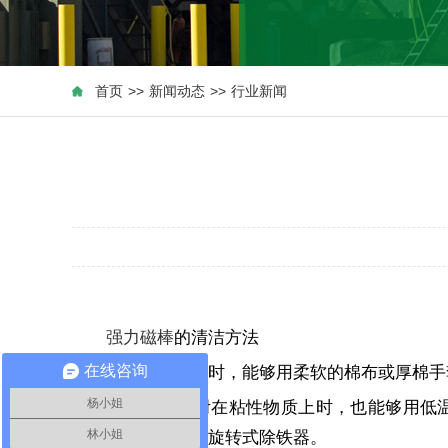
首页
>>
新闻动态
>>
行业新闻
强力磁棒
的清洁方法
清洁强力磁棒时，能够用柔软的棉布或厚棉手套
在线咨询
杨小姐
当棒外表粘附在粘性物质上时，也能够用低温
器，流体分离器和旋转式除铁器。
林小姐